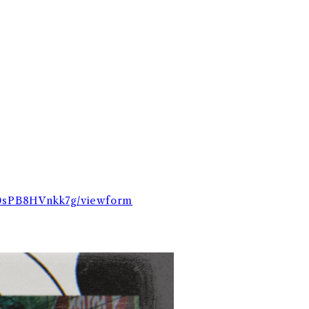
Z0sPB8HVnkk7g/viewform