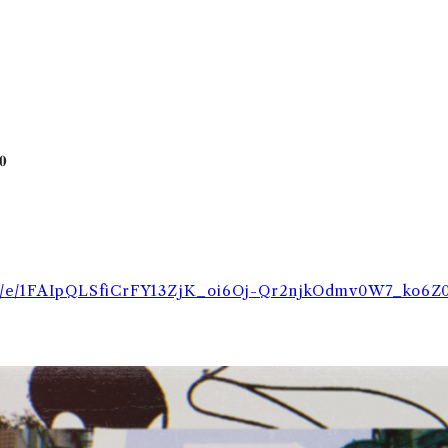

𝟎
ms/d/e/1FAIpQLSfiCrFY13ZjK_oi6Oj-Qr2njkOdmv0W7_ko6