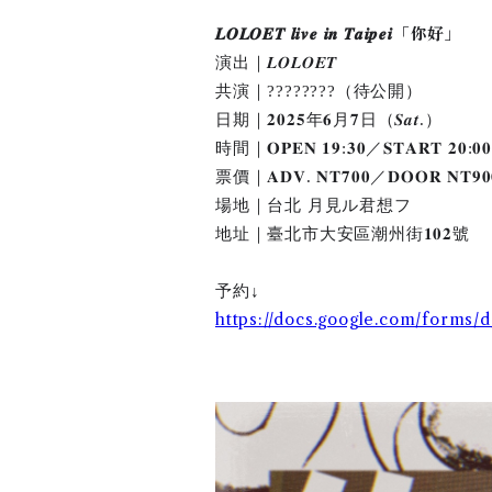
𝑳𝑶𝑳𝑶𝑬𝑻 𝒍𝒊𝒗𝒆 𝒊𝒏 𝑻𝒂𝒊𝒑𝒆𝒊「你好」
演出｜𝑳𝑶𝑳𝑶𝑬𝑻
共演｜????????（待公開）
日期｜𝟐𝟎𝟐𝟓年𝟔月𝟕日（𝑺𝒂𝒕.）
時間｜𝐎𝐏𝐄𝐍 𝟏𝟗:𝟑𝟎／𝐒𝐓𝐀𝐑𝐓 𝟐𝟎:𝟎
票價｜𝐀𝐃𝐕. 𝐍𝐓𝟕𝟎𝟎／𝐃𝐎𝐎𝐑 𝐍𝐓𝟗𝟎
場地｜台北 月見ル君想フ
地址｜臺北市大安區潮州街𝟏𝟎𝟐號
予約↓
https://docs.google.com/for